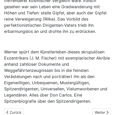
treffenderer kosmischer Vergleich wäre. Irdisch
gesehen war sein Leben eine Gradwanderung mit
Höhen und Tiefen: steile Gipfel, aber auch der Gipfel
reine Verweigerung (Rilke). Das Vorbild des
perfektionistischen Dirigenten-Vaters trieb ihn
erbarmungslos an und drohte ihn zu erdrücken.
Werner spürt dem Künstlerleben dieses skrupulösen
Exzentrikers (J. M. Fischer) mit exemplarischer Akribie
anhand zahlloser Dokumente und
Weggefährtenzeugnissen bis in die feinsten
Verästelungen nach und porträtiert ihn als den
Eigenwilligen, Unbequemen, Mustergültigen,
Spitzendirigenten, Universellen, Vielumworbenen und
Legendären. Alles über Don Carlos. Eine
Spitzenbiografie über den Spitzendirigenten.
Vorheriger Beitrag: Emotion
Nächster Be
Zurück
Weiter