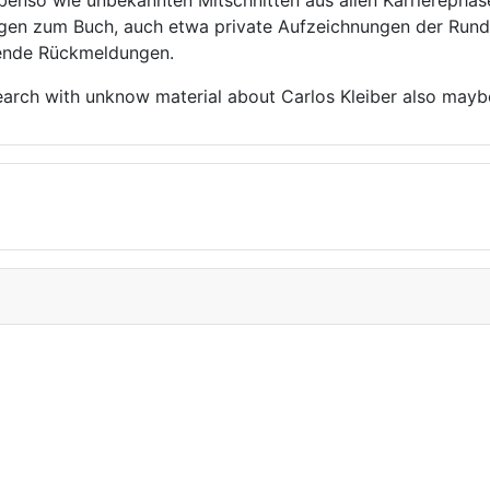
n ebenso wie unbekannten Mitschnitten aus allen Karrierep
rägen zum Buch, auch etwa private Aufzeichnungen der Run
chende Rückmeldungen.
esearch with unknow material about Carlos Kleiber also may