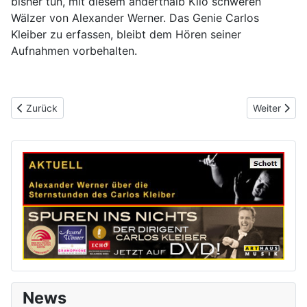
bisher tun, mit diesem anderthalb Kilo schweren
Wälzer von Alexander Werner. Das Genie Carlos
Kleiber zu erfassen, bleibt dem Hören seiner
Aufnahmen vorbehalten.
Vorheriger Beitrag: ORF Wien
Nächster Be
Zurück
Weiter
News